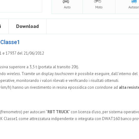
Auto
Moto
Autocar
i
Download
 Classe1
011 e 17937 del 21/06/2012
va superiore a 3,5 t (portata al transito 20t).
ando
wireless
. Tramite un display
touchscreen
è possibile eseguire, dall'interno del
erative, monitorando i valori rilevati e verificando i risultati ottenuti.
0 km/h) hanno un rivestimento in resina epossidica con corindone ad
alta resis
frenometro) per autocarri “
RBT TRUCK
” con licenza d’uso, per sistema operativ
CK Classe1 come attrezzatura indipendente o integrata con DWAT160 banco pro