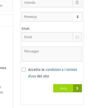
ro
Email
tenza
.
Accetto le
condizioni e i termini
d'uso
del sito
o
Invia
va