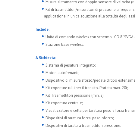
Misura slittamento con doppio sensore di velocità (r
Kit di trasmettitori/misuratori di pressione a frequen
applicazione in
unica soluzione
alla totalità degli ass
Include:
Unità di comando
wireless
con schermo LCD 8" SVGA 
Stazione base
wireless
.
A Richiesta:
Sistema di pesatura integrato;
Motori autofrenanti;
Dispositivo di misura sforzo/pedale di tipo estensimet
Kit coperture rulli per il transito. Portata max. 20t;
Kit Trasmettitori pressione (min. 2);
Kit copertura centrale;
Visualizzatore e cella per taratura peso e forza frenan
Dispositivi di taratura forza, peso, sforzo;
Dispositivi di taratura trasmettitori pressione.