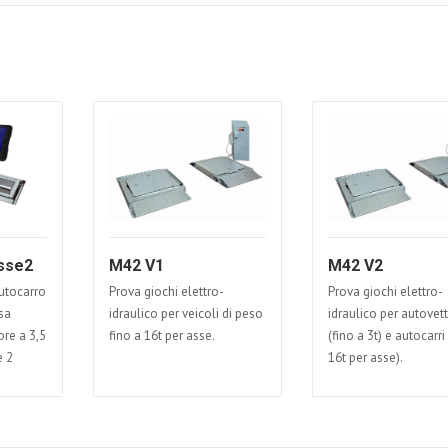
sse2
M42 V1
M42 V2
utocarro
Prova giochi elettro-
Prova giochi elettro-
sa
idraulico per veicoli di peso
idraulico per autovet
re a 3,5
fino a 16t per asse.
(fino a 3t) e autocarri
e 2
16t per asse).