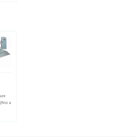
ture
 (fino a