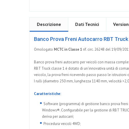
Descrizione
Dati Tecnici
Version
Banco Prova Freni Autocarro RBT Truck
Omologato
MCTC in Classe 1
rif. circ. 26248 del 19/09/2
Banco prova freni autocarro per veicoli con massa complessi
RBT Truck classe 1 è dotato di un'innovativa unità di com
veicolo, la prova freni ricevendo passo passo le istruzioni op
I rulli (diametro 250 mm, lunghezza 1140 mm, velocità >2,
Caratteristiche:
Software (programma) di gestione banco prova freni (
Windows®. Configurabile per la gestione di RBT TRU
deriva per autocarri;
Procedura veicoli 4WD;