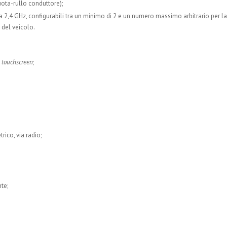
uota-rullo conduttore);
za 2,4 GHz, configurabili tra un minimo di 2 e un numero massimo arbitrario per la
i del veicolo.
-
touchscreen
;
rico, via radio;
te;