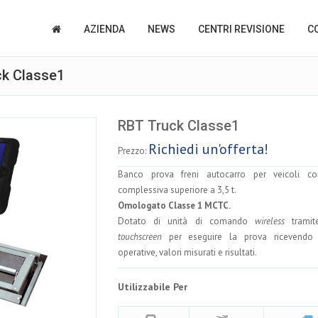
AZIENDA
NEWS
CENTRI REVISIONE
C
ck Classe1
RBT Truck Classe1
Richiedi un'offerta!
Prezzo:
Banco prova freni autocarro per veicoli c
complessiva superiore a 3,5 t.
Omologato Classe 1 MCTC.
Dotato di unità di comando
wireless
tramite
touchscreen
per eseguire la prova ricevendo i
operative, valori misurati e risultati.
Utilizzabile Per