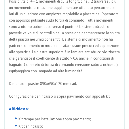
Possibilità di 4 + 1 movimenti di cui 2 longitudinali, 2 trasversali più
un movimento di rotazione supplementare ottenuto percorrendo i
lati di un quadrato con ampiezza regolabile a piacere dall'operatore
con apposito pulsante sulla torcia di comando. Tutti i movimenti
sono a ritorno automatico verso il punto 0. Il sistema idraulico
prevede valvole di controllo della pressione per mantenere la spinta
della piastra nei limiti consentiti. Il sistema di movimento non ha
parti in scorrimento in modo da evitare usure precoci ed esposizione
alla sporcizia. La piastra superiore è in lamiera antisdrucciolo zincata
che garantisce il coefficiente di attrito > 0,6 anche in condizioni di
bagnato. Completo di torcia di comando (versione radio a richiesta)
equipaggiata con lampada ad alta luminosità.
Dimensioni piastre 890x690x120 mm cad.
Configurazione per incasso o sopra pavimento con appositi kit.
A Richiesta:
Kit rampe per installazione sopra pavimento;
Kit per incasso;