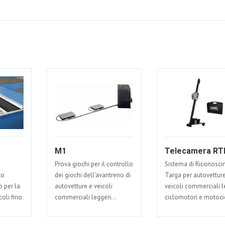
M1
Telecamera R
Prova giochi per il controllo
Sistema di Riconosc
to
dei giochi dell'avantreno di
Targa per autovetture
o per la
autovetture e veicoli
veicoli commerciali l
coli fino
commerciali leggeri...
ciclomotori e motocic