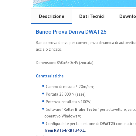
Descrizione
Dati Tecnici
Downlo
Banco Prova Deriva DWAT25
Banco prova deriva per convergenza dinamica di autovetture
acciaio zincato.
Dimensioni: 850x650x45 (zincata).
Caratteristiche
:
Campo di misura ± 20m/km;
Portata 25.000 N (asse);
Potenza installata < 100W;
Software ”
Roller Brake Tester
” per autovetture, vei
operativo Windows®;
Configurabile per la gestione di
DWAT25
come attrez
freni RBT34/RBT34 XL
.