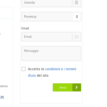
Email
n
Accetto le
condizioni e i termini
d'uso
del sito
istema
Invia
T25
,