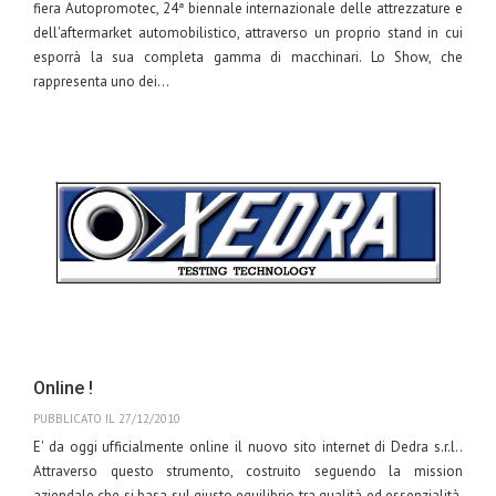
fiera Autopromotec, 24ª biennale internazionale delle attrezzature e
dell'aftermarket automobilistico, attraverso un proprio stand in cui
esporrà la sua completa gamma di macchinari. Lo Show, che
rappresenta uno dei...
Leggi
Tags:
Dedra
autopromotec
2011
Online !
PUBBLICATO IL 27/12/2010
E' da oggi ufficialmente online il nuovo sito internet di Dedra s.r.l..
Attraverso questo strumento, costruito seguendo la mission
aziendale che si basa sul giusto equilibrio tra qualità ed essenzialità,