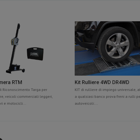
mera RTM
Kit Rulliere 4WD DR4WD
i Riconoscimento Targa per
KIT di rulliere di impiego universale, 
re, veicoli commerciali leggeri,
a qualsiasi banco prova freni a rulli p
i e motocicli...
autoveicoli:...