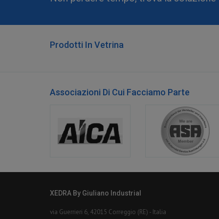
Prodotti In Vetrina
Associazioni Di Cui Facciamo Parte
XEDRA By Giuliano Industrial
via Guerrieri 6, 42015 Correggio (RE) - Italia