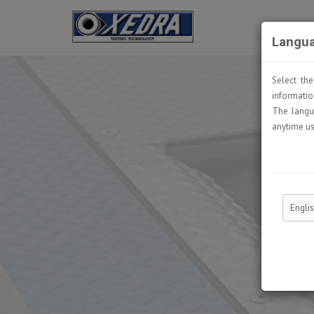
Langua
Select th
informatio
The langu
anytime us