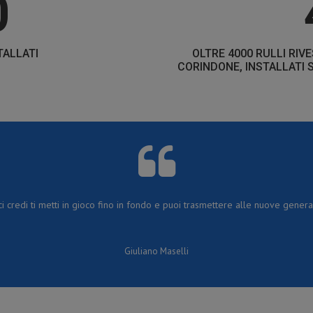
0
TALLATI
OLTRE 4000 RULLI RIV
CORINDONE, INSTALLATI S
i credi ti metti in gioco fino in fondo e puoi trasmettere alle nuove generaz
Giuliano Maselli