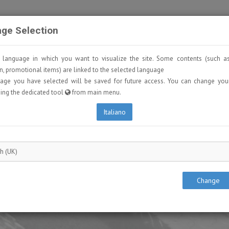
AZIENDA
NEWS
CENTRI REVISIONE
C
ge Selection
e language in which you want to visualize the site. Some contents (such as
n, promotional items) are linked to the selected language
age you have selected will be saved for future access. You can change your
ing the dedicated tool
from main menu.
Italiano
E
X
CELLENCE
IN TESTING
Change