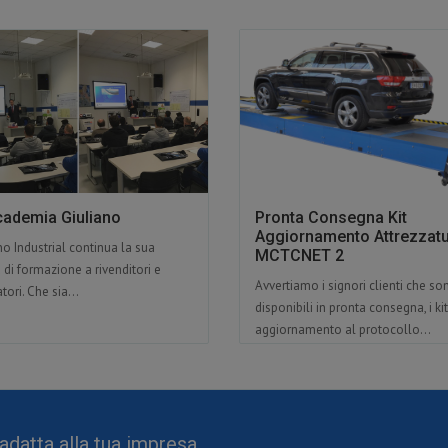
cademia Giuliano
Pronta Consegna Kit
Aggiornamento Attrezzat
no Industrial continua la sua
MCTCNET 2
à di formazione a rivenditori e
Avvertiamo i signori clienti che so
atori. Che sia...
disponibili in pronta consegna, i kit
aggiornamento al protocollo...
adatta alla tua impresa