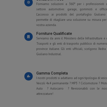
Forniamo soluzioni a 360° per i professionisti 
settore automotive: garage, gommisti e offici
L'accesso ai prodotti del portafoglio Giuliano
permette di ritagliare una soluzione su misura per
vostra azienda.
Forniture Qualificate
Serviamo da anni il Ministero delle Infrastrutture e 
Trasporti e gli enti di trasporto pubblico di numer
province italiane. Gli enti ufficiali, scelgono Xedra
Giuliano Industrial.
Gamma Completa
I nostri prodotti si adattano ad ogni tipologia di veico
Veicoli 4x4 permanente ? MP3 ? Ciclomotore ? Mot
Auto ? Autocarro ? Revisionabili con le nos
attrezzature!