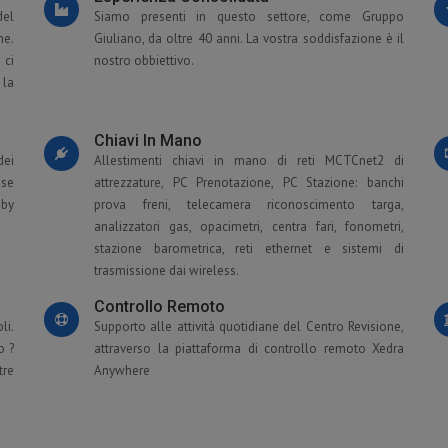
del
Siamo presenti in questo settore, come Gruppo
ne.
Giuliano, da oltre 40 anni. La vostra soddisfazione è il
 ci
nostro obbiettivo.
 la
Chiavi In Mano
dei
Allestimenti chiavi in mano di reti MCTCnet2 di
ose
attrezzature, PC Prenotazione, PC Stazione: banchi
 by
prova freni, telecamera riconoscimento targa,
analizzatori gas, opacimetri, centra fari, fonometri,
stazione barometrica, reti ethernet e sistemi di
trasmissione dai wireless.
Controllo Remoto
li.
Supporto alle attività quotidiane del Centro Revisione,
o ?
attraverso la piattaforma di controllo remoto Xedra
tre
Anywhere