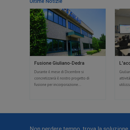
Ultime Notizie
Fusione Giuliano-Dedra
L'ac
Durante il mese di Dicembre si
Giulia
concretizzerà il nostro progetto di
attivit
fusione per incorporazione...
utilizz
Non perdere tempo, trova la soluzione 